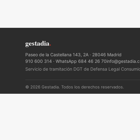
gestadia
.
Paseo de la Castellana 143, 2A · 28046 Madrid
910 600 314
·
WhatsApp 684 46 26 70
info@gestadia.
Servicio de tramitación DGT de Defensa Legal Consumi
© 2026 Gestadia. Todos los derechos reservados.