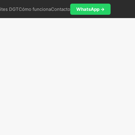
ites DGT
Cómo funciona
Contacto
WhatsApp →