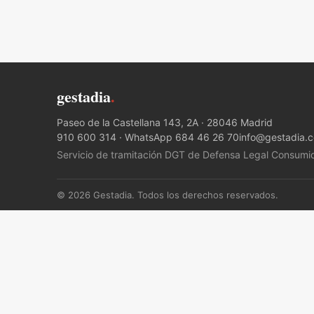
gestadia
.
Paseo de la Castellana 143, 2A · 28046 Madrid
910 600 314
·
WhatsApp 684 46 26 70
info@gestadia.
Servicio de tramitación DGT de Defensa Legal Consumi
© 2026 Gestadia. Todos los derechos reservados.