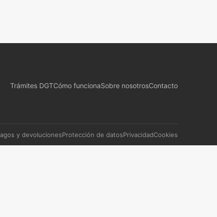
Trámites DGT
Cómo funciona
Sobre nosotros
Contacto
agos y devoluciones
Protección de datos
Privacidad
Cookies